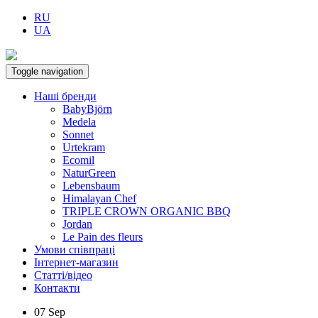
RU
UA
Toggle navigation
Наші бренди
BabyBjörn
Medela
Sonnet
Urtekram
Ecomil
NaturGreen
Lebensbaum
Himalayan Chef
TRIPLE CROWN ORGANIC BBQ
Jordan
Le Pain des fleurs
Умови співпраці
Інтернет-магазин
Статті/відео
Контакти
07
Sep