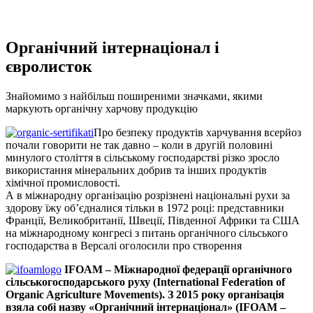
Органічний інтернаціонал і
євролисток
Знайомимо з найбільш поширеними значками, якими
маркують органічну харчову продукцію
Про безпеку продуктів харчування всерйоз
почали говорити не так давно – коли в другій половині
минулого століття в сільському господарстві різко зросло
використання мінеральних добрив та інших продуктів
хімічної промисловості.
А в міжнародну організацію розрізнені національні рухи за
здорову їжу об’єдналися тільки в 1972 році: представники
Франції, Великобританії, Швеції, Південної Африки та США
на міжнародному конгресі з питань органічного сільського
господарства в Версалі оголосили про створення
IFOAM – Міжнародної федерації органічного
сільськогосподарського руху (International Federation of
Organic Agriculture Movements). З 2015 року організація
взяла собі назву «Органічний інтернаціонал» (IFOAM –