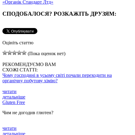
«Органік Стандарт Лтд»
СПОДОБАЛОСЯ? РОЗКАЖІТЬ ДРУЗЯМ:
Оцініть статтю
(Пока оценок нет)
РЕКОМЕНДУЄМО ВАМ
СХОЖІ СТАТТІ:
Чому господині в усьому світі почали переходити на
органічну побутову хімію?
читати
детальніше
Gluten Free
Чим не догодив глютен?
читати
детальніше