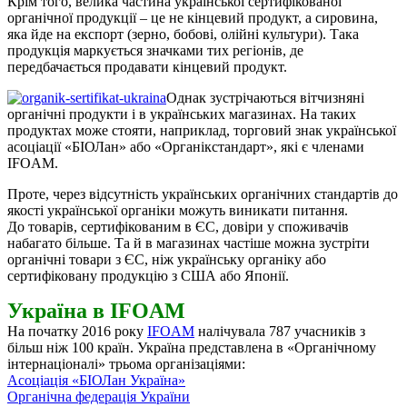
Крім того, велика частина української сертифікованої
органічної продукції – це не кінцевий продукт, а сировина,
яка йде на експорт (зерно, бобові, олійні культури). Така
продукція маркується значками тих регіонів, де
передбачається продавати кінцевий продукт.
Однак зустрічаються вітчизняні
органічні продукти і в українських магазинах. На таких
продуктах може стояти, наприклад, торговий знак української
асоціації «БІОЛан» або «Органікстандарт», які є членами
IFOAM.
Проте, через відсутність українських органічних стандартів до
якості української органіки можуть виникати питання.
До товарів, сертифікованим в ЄС, довіри у споживачів
набагато більше. Та й в магазинах частіше можна зустріти
органічні товари з ЄС, ніж українську органіку або
сертифіковану продукцію з США або Японії.
Україна в IFOAM
На початку 2016 року
IFOAM
налічувала 787 учасників з
більш ніж 100 країн. Україна представлена в «Органічному
інтернаціоналі» трьома організаціями:
Асоціація «БІОЛан Україна»
Органічна федерація України