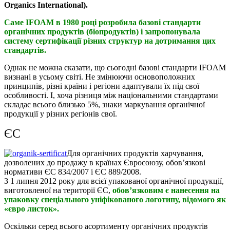
Organics International).
Саме IFOAM в 1980 році розробила базові стандарти
органічних продуктів (біопродуктів) і запропонувала
систему сертифікації різних структур на дотримання цих
стандартів.
Однак не можна сказати, що сьогодні базові стандарти IFOAM
визнані в усьому світі. Не змінюючи основоположних
принципів, різні країни і регіони адаптували їх під свої
особливості. І, хоча різниця між національними стандартами
складає всього близько 5%, знаки маркування органічної
продукції у різних регіонів свої.
ЄС
Для органічних продуктів харчування,
дозволених до продажу в країнах Євросоюзу, обов’язкові
нормативи ЄС 834/2007 і ЄС 889/2008.
З 1 липня 2012 року для всієї упакованої органічної продукції,
виготовленої на території ЄС,
обов’язковим є нанесення на
упаковку спеціального уніфікованого логотипу, відомого як
«євро листок».
Оскільки серед всього асортименту органічних продуктів