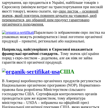
харчування, що продаються в Україні, найбільше товарів з
Євросоюзу (мінімум витрат на транспортування при високій
якості товару), можна сказати, що
євро листок – основний
значок, який покупець повинен шукати на упаковці, щоб
переконатися, що обраний ним продукт гарантовано
органічного походження.
Паралельно із зображенням євро листка на
упаковках можуть розміщуватися і інші логотипи органічної
продукції – приватні, регіональні або національні.
Наприклад, найсуворіших в Євросоюзі вважаються
французькі органічні стандарти.
. Тому значок цієї країни
поряд з євро-листком – додаткова, але аж ніяк не зайва
гарантія якості органічної продукції.
США
В Америці виробництво органічних продуктів регулюється
Національною органічною програмою (NOP). Нормативно-
правова база розроблена Міністерством сільського
господарства США. Сертифікація контролюючих органів
проводиться цим же відомством, тому абревіатура
міністерства – USDA – зображена на офіційній пресі
Національної органічної програми США, якою маркується